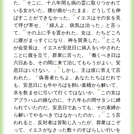
11
た。
そこに、十八年間も病の霊に取りつかれて
いる女がいた。腰が曲がったまま、どうしても伸
12
ばすことができなかった。
イエスはその女を見
て呼び寄せ、「婦人よ、病気は治った」と言っ
13
て、
その上に手を置かれた。女は、たちどころ
14
に腰がまっすぐになり、神を賛美した。
ところ
が会堂長は、イエスが安息日に病人をいやされた
ことに腹を立て、群衆に言った。「働くべき日は
六日ある。その間に来て治してもらうがよい。安
15
息日はいけない。」
しかし、主は彼に答えて言
われた。「偽善者たちよ、あなたたちはだれで
も、安息日にも牛やろばを飼い葉桶から解いて、
16
水を飲ませに引いて行くではないか。
この女は
アブラハムの娘なのに、十八年もの間サタンに縛
られていたのだ。安息日であっても、その束縛か
17
ら解いてやるべきではなかったのか。」
こう言
われると、反対者は皆恥じ入ったが、群衆はこぞ
って、イエスがなさった数々のすばらしい行いを