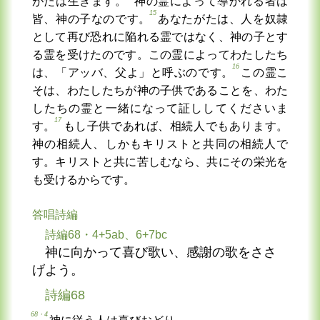
がたは生きます。
神の霊によって導かれる者は
15
皆、神の子なのです。
あなたがたは、人を奴隷
として再び恐れに陥れる霊ではなく、神の子とす
る霊を受けたのです。この霊によってわたしたち
16
は、「アッバ、父よ」と呼ぶのです。
この霊こ
そは、わたしたちが神の子供であることを、わた
したちの霊と一緒になって証ししてくださいま
17
す。
もし子供であれば、相続人でもあります。
神の相続人、しかもキリストと共同の相続人で
す。キリストと共に苦しむなら、共にその栄光を
も受けるからです。
答唱詩編
詩編68・4+5ab、6+7bc
神に向かって喜び歌い、感謝の歌をささ
げよう。
詩編68
68・4