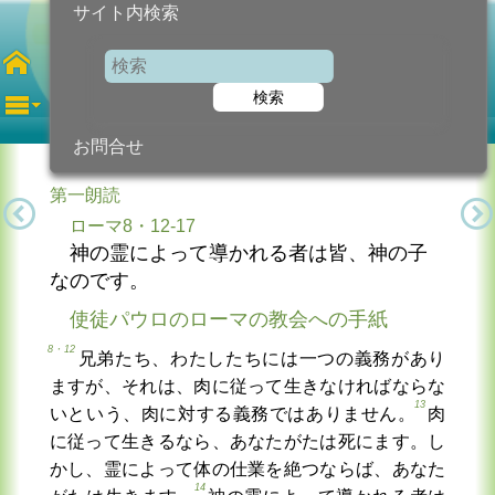
サイト内検索
第30月曜日
年間
検索
2025年10月27日 (月曜日)
信仰の糧...
今日のために!
カトリック教会より
お問合せ
第一朗読
ローマ8・12-17
神の霊によって導かれる者は皆、神の子
なのです。
使徒パウロのローマの教会への手紙
8・12
兄弟たち、わたしたちには一つの義務があり
ますが、それは、肉に従って生きなければならな
13
いという、肉に対する義務ではありません。
肉
に従って生きるなら、あなたがたは死にます。し
かし、霊によって体の仕業を絶つならば、あなた
14