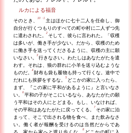
ルカによる福音
10・1
そのとき、
主はほかに七十二人を任命し、御
自分が行くつもりのすべての町や村に二人ずつ先
2
に遣わされた。
そして、彼らに言われた。「収穫
は多いが、働き手が少ない。だから、収穫のため
に働き手を送ってくださるように、収穫の主に願
3
いなさい。
行きなさい。わたしはあなたがたを遣
わす。それは、狼の群れに小羊を送り込むような
4
ものだ。
財布も袋も履物も持って行くな。途中で
5
だれにも挨拶をするな。
どこかの家に入ったら、
まず、『この家に平和があるように』と言いなさ
6
い。
平和の子がそこにいるなら、あなたがたの願
う平和はその人にとどまる。もし、いなければ、
7
その平和はあなたがたに戻ってくる。
その家に泊
まって、そこで出される物を食べ、また飲みなさ
い。働く者が報酬を受けるのは当然だからであ
8
る。家から家へと渡り歩くな。
どこかの町に入