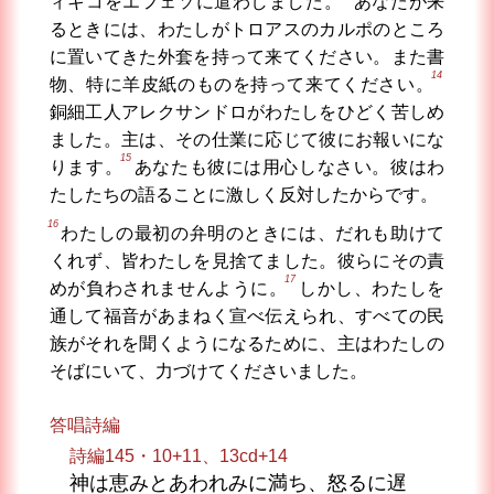
ィキコをエフェソに遣わしました。
あなたが来
るときには、わたしがトロアスのカルポのところ
に置いてきた外套を持って来てください。また書
14
物、特に羊皮紙のものを持って来てください。
銅細工人アレクサンドロがわたしをひどく苦しめ
ました。主は、その仕業に応じて彼にお報いにな
15
ります。
あなたも彼には用心しなさい。彼はわ
たしたちの語ることに激しく反対したからです。
16
わたしの最初の弁明のときには、だれも助けて
くれず、皆わたしを見捨てました。彼らにその責
17
めが負わされませんように。
しかし、わたしを
通して福音があまねく宣べ伝えられ、すべての民
族がそれを聞くようになるために、主はわたしの
そばにいて、力づけてくださいました。
答唱詩編
詩編145・10+11、13cd+14
神は恵みとあわれみに満ち、怒るに遅