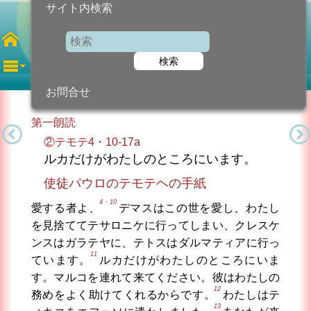
サイト内検索
聖ルカ福音記者
聖人の記念
検索
2025年10月18日 (土曜日)
信仰の糧...
今日のために!
カトリック教会より
お問合せ
第一朗読
②テモテ4・10-17a
ルカだけがわたしのところにいます。
使徒パウロのテモテヘの手紙
4・10
愛する者よ、
デマスはこの世を愛し、わたし
を見捨ててテサロニケに行ってしまい、クレスケ
ンスはガラテヤに、テトスはダルマティアに行っ
11
ています。
ルカだけがわたしのところにいま
す。マルコを連れて来てください。彼はわたしの
12
務めをよく助けてくれるからです。
わたしはテ
13