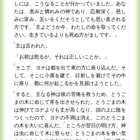
しには、こうなることが分かっていました。あな
たは、恵みと憐れみの神であり、忍耐深く、慈し
みに富み、災いをくだそうとしても思い直される
3
方です。
主よどうか今、わたしの命を取ってくだ
さい。生きているよりも死ぬ方がましです。」
4
主は言われた。
「お前は怒るが、それは正しいことか。」
5
そこで、ヨナは都を出て東の方に座り込んだ。そ
して、そこに小屋を建て、日射しを避けてその中
に座り、都に何が起こるかを見届けようとした。
6
すると、主なる神は彼の苦痛を救うため、とうご
まの木に命じて芽を出させられた。とうごまの木
は伸びてヨナよりも丈が高くなり、頭の上に陰を
つくったので、ヨナの不満は消え、このとうごま
7
の木を大いに喜んだ。
ところが翌日の明け方、神
は虫に命じて木に登らせ、とうごまの木を食い荒
8