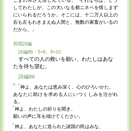
ごまの木さえ惜しんでいる。
それならば、どう
してわたしが、この大いなる都ニネベを惜しまず
にいられるだろうか。そこには、十二万人以上の
右も左もわきまえぬ人間と、無数の家畜がいるの
だから。」
答唱詩編
詩編86・5+6、9+10
すべての人の救いを願い、わたしはあな
たを待ち望む。
詩編86
86・5
神よ、あなたは恵み深く、心のひろいかた。
あなたに助けを求める人にいつくしみを注がれ
る。
6
神よ、わたしの祈りを聞き、
願いの声に耳を傾けてください。
9
神よ、あなたに造られた諸国の民はみな、