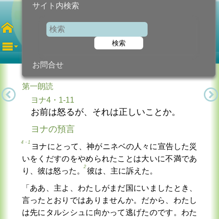
サイト内検索
第27水曜日
年間
検索
2025年10月8日 (水曜日)
信仰の糧...
今日のために!
カトリック教会より
お問合せ
第一朗読
ヨナ4・1-11
お前は怒るが、それは正しいことか。
ヨナの預言
4・1
ヨナにとって、神がニネベの人々に宣告した災
いをくだすのをやめられたことは大いに不満であ
2
り、彼は怒った。
彼は、主に訴えた。
「ああ、主よ、わたしがまだ国にいましたとき、
言ったとおりではありませんか。だから、わたし
は先にタルシシュに向かって逃げたのです。わた