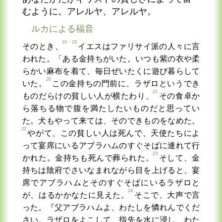
むように。アレルヤ、アレルヤ。
ルカによる福音
16・19
そのとき、
イエスはファリサイ派の人々に言
われた。「ある金持ちがいた。いつも紫の衣や柔
らかい麻布を着て、毎日ぜいたくに遊び暮らして
20
いた。
この金持ちの門前に、ラザロというでき
21
ものだらけの貧しい人が横たわり、
その食卓か
ら落ちる物で腹を満たしたいものだと思ってい
た。犬もやって来ては、そのできものをなめた。
22
やがて、この貧しい人は死んで、天使たちによ
って宴席にいるアブラハムのすぐそばに連れて行
23
かれた。金持ちも死んで葬られた。
そして、金
持ちは陰府でさいなまれながら目を上げると、宴
席でアブラハムとそのすぐそばにいるラザロと
24
が、はるかかなたに見えた。
そこで、大声で言
った。『父アブラハムよ、わたしを憐れんでくだ
さい。ラザロをよこして、指先を水に浸し、わた