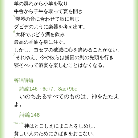
羊の群れから小羊を取り
牛舎から子牛を取って宴を開き
5
竪琴の音に合わせて歌に興じ
ダビデのように楽器を考え出す。
6
大杯でぶどう酒を飲み
最高の香油を身に注ぐ。
しかし、ヨセフの破滅に心を痛めることがない。
7
それゆえ、今や彼らは捕囚の列の先頭を行き
寝そべって酒宴を楽しむことはなくなる。
答唱詩編
詩編146・6c+7、8ac+9bc
いのちあるすべてのものは、神をたたえ
よ。
詩編146
146・6c
神はとこしえにまことをしめし、
貧しい人のためにさばきをおこない、