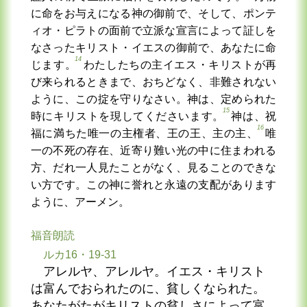
に命をお与えになる神の御前で、そして、ポンテ
ィオ・ピラトの面前で立派な宣言によって証しを
なさったキリスト・イエスの御前で、あなたに命
14
じます。
わたしたちの主イエス・キリストが再
び来られるときまで、おちどなく、非難されない
ように、この掟を守りなさい。神は、定められた
15
時にキリストを現してくださいます。
神は、祝
16
福に満ちた唯一の主権者、王の王、主の主、
唯
一の不死の存在、近寄り難い光の中に住まわれる
方、だれ一人見たことがなく、見ることのできな
い方です。この神に誉れと永遠の支配があります
ように、アーメン。
福音朗読
ルカ16・19-31
アレルヤ、アレルヤ。イエス・キリスト
は富んでおられたのに、貧しくなられた。
あなたがたがキリストの貧しさによって富