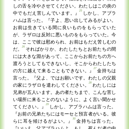
しの舌を冷やさせてください。わたしはこの炎の
25
中でもだえ苦しんでいます。』
しかし、アブラ
ハムは言った。『子よ、思い出してみるがよい。
お前は生きている間に良いものをもらっていた
が、ラザロは反対に悪いものをもらっていた。今
は、ここで彼は慰められ、お前はもだえ苦しむの
26
だ。
そればかりか、わたしたちとお前たちの間
には大きな淵があって、ここからお前たちの方へ
渡ろうとしてもできないし、そこからわたしたち
27
の方に越えて来ることもできない。』
金持ちは
言った。『父よ、ではお願いです。わたしの父親
28
の家にラザロを遣わしてください。
わたしには
兄弟が五人います。あの者たちまで、こんな苦し
い場所に来ることのないように、よく言い聞かせ
29
てください。』
しかし、アブラハムは言った。
『お前の兄弟たちにはモーセと預言者がいる。彼
30
らに耳を傾けるがよい。』
金持ちは言った。
『いいえ、父アブラハムよ、もし、死んだ者の中