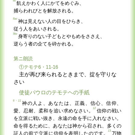
6c
飢えかわく人にかてをめぐみ、
捕らわれびとを解放される。
8ac
神は見えない人の目をひらき、
従う人をあいされる。
9bc
身寄りのない子どもとやもめをささえ、
逆らう者の企てを砕かれる。
第ニ朗読
①テモテ6・11-16
主が再び来られるときまで、掟を守りな
さい
使徒パウロのテモテヘの手紙
6・11
神の人よ、あなたは、正義、信心、信仰、
12
愛、忍耐、柔和を追い求めなさい。
信仰の戦い
を立派に戦い抜き、永遠の命を手に入れなさい。
命を得るために、あなたは神から召され、多くの
13
証人の前で立派に信仰を表明したのです。
万物