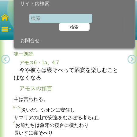
サイト内検索
第26主日
検索
2025年9月28日 (日曜日)
信仰の糧...
今日のために!
カトリック教会より
お問合せ
第一朗読
アモス6・1a、4-7
今や彼らは寝そべって酒宴を楽しむこと
はなくなる
アモスの預言
主は言われる。
6・1a
災いだ、シオンに安住し
サマリアの山で安逸をむさぼる者らは。
4
お前たちは象牙の寝台に横たわり
長いすに寝そべり