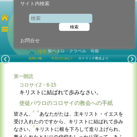
サイト内検索
第23火曜日
検索
2025年9月9日 (火曜日)
お問合せ
任意
聖ペトロ・クラベル 司祭
信仰の糧...
今日のために!
カトリック教会より
第一朗読
コロサイ2・6-15
キリストに結ばれて歩みなさい。
使徒パウロのコロサイの教会への手紙
2・6
皆さん、
あなたがたは、主キリスト・イエスを
受け入れたのですから、キリストに結ばれて歩み
7
なさい。
キリストに根を下ろして造り上げられ、
教えられたとおりの信仰をしっかり守って、あふ