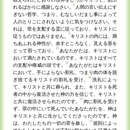
8
れるばかりに感謝しなさい。
人間の言い伝えにす
ぎない哲学、つまり、むなしいだまし事によって
人のとりこにされないように気をつけなさい。そ
れは、世を支配する霊に従っており、キリストに
9
従うものではありません。
キリストの内には、満
ちあふれる神性が、余すところなく、見える形を
10
とって宿っており、
あなたがたは、キリストに
おいて満たされているのです。キリストはすべて
11
の支配や権威の頭です。
あなたがたはキリスト
において、手によらない割礼、つまり肉の体を脱
12
ぎ捨てるキリストの割礼を受け、
洗礼によっ
て、キリストと共に葬られ、また、キリストを死
者の中から復活させた神の力を信じて、キリスト
13
と共に復活させられたのです。
肉に割礼を受け
ず、罪の中にいて死んでいたあなたがたを、神は
キリストと共に生かしてくださったのです。神
14
は、わたしたちの一切の罪を赦し、
規則によっ