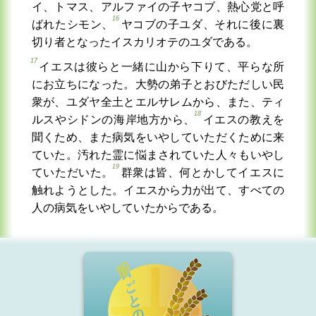
イ、トマス、アルファイの子ヤコブ、熱心党と呼
16
ばれたシモン、
ヤコブの子ユダ、それに後に裏
切り者となったイスカリオテのユダである。
17
イエスは彼らと一緒に山から下りて、平らな所
にお立ちになった。大勢の弟子とおびただしい民
衆が、ユダヤ全土とエルサレムから、また、ティ
18
ルスやシドンの海岸地方から、
イエスの教えを
聞くため、また病気をいやしていただくために来
ていた。汚れた霊に悩まされていた人々もいやし
19
ていただいた。
群衆は皆、何とかしてイエスに
触れようとした。イエスから力が出て、すべての
人の病気をいやしていたからである。