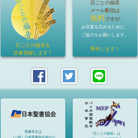
日ごとの福音
メール配信は
無料
ですが、
み言葉を広めるために、
ご協力をお願いします。
日ごとの福音を
寄付します！
読者登録
します！
聖書本文は
『日ごとの福音』は
（一財）日本聖書協会発行の