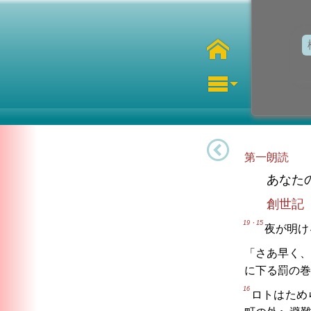
第一朗読
あなた
創世記
19・15
夜が明け
「さあ早く、
に下る罰の巻
16
ロトはため