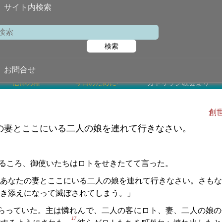
サイト内検索
福者ペトロ岐部司祭と一八七殉教者
検索
2025年7月1日 (
今日の聖書朗読
お問合せ
信仰の糧...
今日のために!
カトリック教会より
創世
の妻とここにいる二人の娘を連れて行きなさい。
るころ、御使いたちはロトをせきたてて言った。
あなたの妻とここにいる二人の娘を連れて行きなさい。さもな
き添えになって滅ぼされてしまう。」
らっていた。主は憐れんで、二人の客にロト、妻、二人の娘の
17