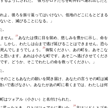
難するようにされた。
彼らがロトたちを町外れへ連れ出したと
れよ。後ろを振り返ってはいけない。低地のどこにもとどまる
ないと、滅びることになる。」
た。
19
きません。
あなたは僕に目を留め、慈しみを豊かに示し、命を
。しかし、わたしは山まで逃げ延びることはできません。恐ら
20
、死んでしまうでしょう。
御覧ください、あの町を。あそこな
と思います。あれは小さな町です。あそこへ逃げさせてくださ
です。どうか、そこでわたしの命を救ってください。」
た。
そのこともあなたの願いを聞き届け、あなたの言うその町は滅
急いで逃げなさい。あなたがあの町に着くまでは、わたしは何
町はツォアル（小さい）と名付けられた。
24
に昇ったとき、ロトはツォアルに着いた。
主はソドムとゴモ