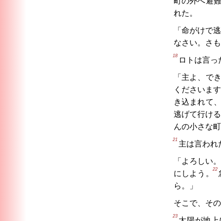
町の外へ避
れた。
「命がけで逃
なさい。さも
18
ロトは言っ
「主よ、で
くださいます
き込まれて
逃げて行ける
んの小さな町
21
主は言われ
「よろしい。
22
にしよう。
ら。」
そこで、その
23
太陽が地上