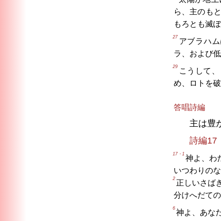
ら、主のも
もろとも滅ぼ
27
アブラハム
ラ、および低
29
こうして、
め、ロトを破
答唱詩編
主は豊
詩編17
17・1
神よ、わ
いつわりのな
2
正しいさば
分けへだての
6
神よ、あな