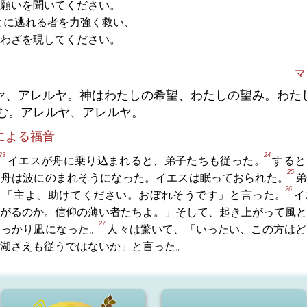
願いを聞いてください。
とに逃れる者を力強く救い、
わざを現してください。
マ
ヤ、アレルヤ。神はわたしの希望、わたしの望み。わた
む。アレルヤ、アレルヤ。
による福音
23
24
イエスが舟に乗り込まれると、弟子たちも従った。
すると
25
、舟は波にのまれそうになった。イエスは眠っておられた。
弟
26
、「主よ、助けてください。おぼれそうです」と言った。
イ
がるのか。信仰の薄い者たちよ。」そして、起き上がって風と
27
すっかり凪になった。
人々は驚いて、「いったい、この方はど
湖さえも従うではないか」と言った。