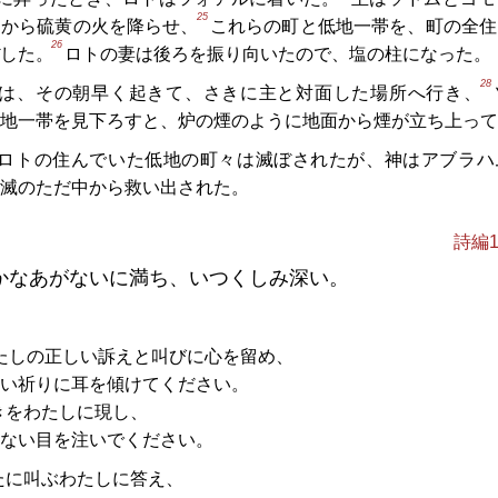
25
とから硫黄の火を降らせ、
これらの町と低地一帯を、町の全住
26
した。
ロトの妻は後ろを振り向いたので、塩の柱になった。
28
は、その朝早く起きて、さきに主と対面した場所へ行き、
地一帯を見下ろすと、炉の煙のように地面から煙が立ち上って
ロトの住んでいた低地の町々は滅ぼされたが、神はアブラハ
滅のただ中から救い出された。
詩編1
かなあがないに満ち、いつくしみ深い。
たしの正しい訴えと叫びに心を留め、
い祈りに耳を傾けてください。
きをわたしに現し、
ない目を注いでください。
たに叫ぶわたしに答え、