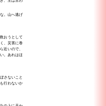
き、主は言わ
な。山へ逃げ
救おうとして
く、災害に巻
ら近いので、
い。あれはほ
ぼさないこと
も行わないか
ラの上に天か