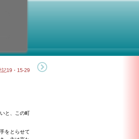
 殉教者
火曜日)
記念日
：第13火曜日
記19・15-29
いと、この町
手をとらせて