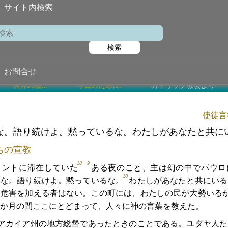
サイト内検索
第6金曜
検索
2025年5月3
お問合せ
信仰の糧...
今日のために!
カトリック教会より
使徒言行
な。語り続けよ。黙っているな。わたしがあなたと共に
ちの宣教
18・9
リントに滞在していた
ある夜のこと、主は幻の中でパウロ
10
るな。語り続けよ。黙っているな。
わたしがあなたと共にいる
て危害を加える者はない。この町には、わたしの民が大勢いる
か月の間ここにとどまって、人々に神の言葉を教えた。
アカイア州の地方総督であったときのことである。ユダヤ人た