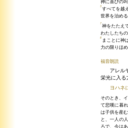
神に喜びの叫
3
すべてを越
世界を治める
7
神をたたえ
わたしたちの
8
まことに神
力の限りほめ
福音朗読
アレル
栄光に入る
ヨハネ
そのとき、
て悲嘆に暮
は子供を産む
と、一人の
ろで、今はあ