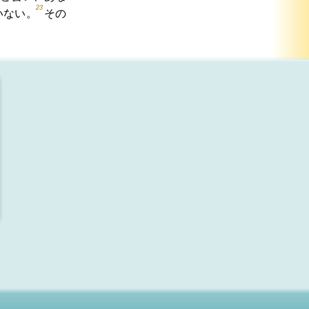
23
いない。
その