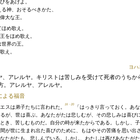
びをあげよ。
える神、おそるべきかた、
偉大な王。
てほめ歌え。
王をほめ歌え。
は世界の王。
歌え。
ヨハネ
ヤ、アレルヤ。キリストは苦しみを受けて死者のうちか
方。アレルヤ、アレルヤ。
による福音
16・20
イエスは弟子たちに言われた。
「はっきり言っておく。あな
れるが、世は喜ぶ。あなたがたは悲しむが、その悲しみは喜び
とき、苦しむものだ。自分の時が来たからである。しかし、子
人間が世に生まれ出た喜びのために、もはやその苦痛を思い出
なたがたも、悲しんでいる。しかし、わたしは再びあなたがた