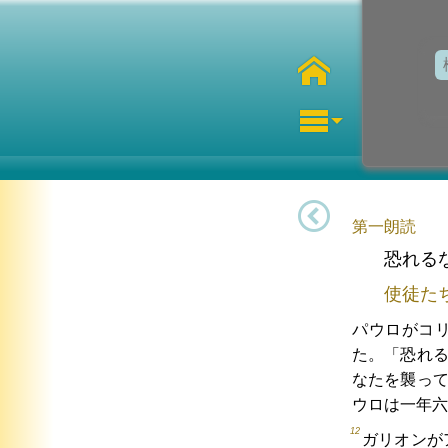
第一朗読
恐れる
使徒た
パウロがコ
た。「恐れ
なたを襲っ
ウロは一年六
12
ガリオンが