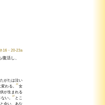
16・20-23a
ら復活し、
たがたは泣い
21
に変わる。
女
供が生まれる
22
さない。
とこ
と会い、あな