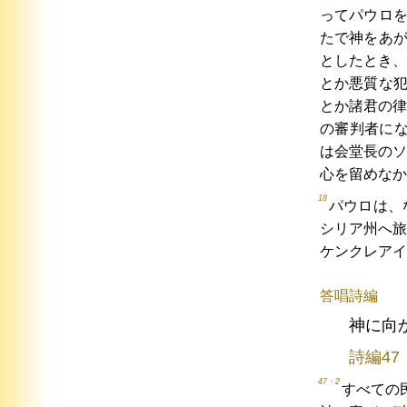
ってパウロ
たで神をあ
としたとき、
とか悪質な
とか諸君の律
の審判者に
は会堂長のソ
心を留めなか
18
パウロは、
シリア州へ旅
ケンクレアイ
答唱詩編
神に向
詩編47
47・2
すべての