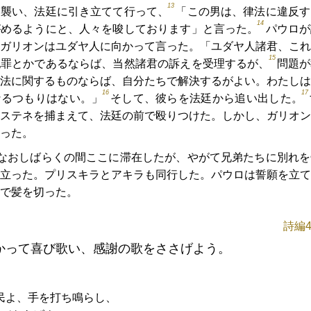
13
を襲い、法廷に引き立てて行って、
「この男は、律法に違反す
14
がめるようにと、人々を唆しております」と言った。
パウロが
ガリオンはユダヤ人に向かって言った。「ユダヤ人諸君、これ
15
犯罪とかであるならば、当然諸君の訴えを受理するが、
問題が
法に関するものならば、自分たちで解決するがよい。わたしは
16
17
なるつもりはない。」
そして、彼らを法廷から追い出した。
ステネを捕まえて、法廷の前で殴りつけた。しかし、ガリオン
った。
なおしばらくの間ここに滞在したが、やがて兄弟たちに別れを
立った。プリスキラとアキラも同行した。パウロは誓願を立て
で髪を切った。
詩編4
かって喜び歌い、感謝の歌をささげよう。
民よ、手を打ち鳴らし、