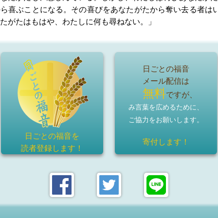
から喜ぶことになる。その喜びをあなたがたから奪い去る者は
たがたはもはや、わたしに何も尋ねない。」
日ごとの福音
メール配信は
無料
ですが、
み言葉を広めるために、
ご協力をお願いします。
日ごとの福音を
寄付します！
読者登録
します！