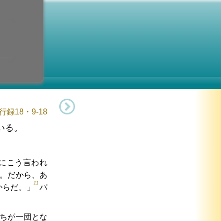
日
復活節
0日 (金曜日)
録18・9-18
いる。
にこう言われ
。だから、あ
11
からだ。」
パ
ちが一団とな