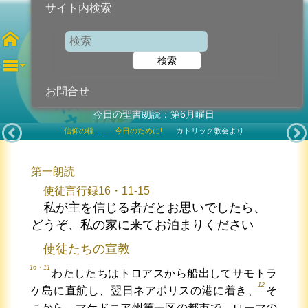
サイト内検索
聖フィリポ・ネリ 司祭
検索
2025年5月26日 (月曜日)
記念日
お問合せ
今日の聖書朗読：第6月曜日
信仰の糧...
今日のために!
カトリック教会より
第一朗読
使徒言行録16・11-15
私が主を信じる者だとお思いでしたら、
どうぞ、私の家に来てお泊まりください
使徒たちの宣教
16・11
わたしたちはトロアスから船出してサモトラ
12
ケ島に直航し、翌日ネアポリスの港に着き、
そ
こから、マケドニア州第一区の都市で、ローマの