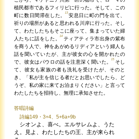
植民都市であるフィリピに行った。そして、この
13
町に数日間滞在した。
安息日に町の門を出て、
祈りの場所があると思われる川岸に行った。そし
て、わたしたちもそこに座って、集まっていた婦
14
人たちに話をした。
ティアティラ市出身の紫布
を商う人で、神をあがめるリディアという婦人も
話を聞いていたが、主が彼女の心を開かれたの
15
で、彼女はパウロの話を注意深く聞いた。
そし
て、彼女も家族の者も洗礼を受けたが、そのと
き、「私が主を信じる者だとお思いでしたら、ど
うぞ、私の家に来てお泊まりください」と言って
わたしたちを招待し、無理に承知させた。
答唱詩編
詩編149・3+4、5+6a+9b
シオンよ、喜べ。エルサレムよ、うた
え。見よ、わたしたちの王、主が来られ