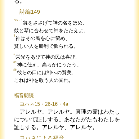
る。
詩編149
149・3
舞をささげて神の名をほめ、
鼓と琴に合わせて神をたたえよ。
4
神はその民を心に留め、
貧しい人を勝利で飾られる。
5
栄光をあびて神の民は喜び、
6a
神に仕え、高らかにうたう。
9b
彼らの口には神への賛美、
これは神を敬う人の誉れ。
福音朗読
ヨハネ15・26-16・4a
アレルヤ、アレルヤ。真理の霊はわたし
について証しする。あなたがたもわたしを
証しする。アレルヤ、アレルヤ。
ヨハネによる福音