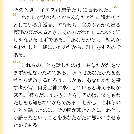
15・
そのとき、イエスは弟子たちに言われた。
26
「わたしが父のもとからあなたがたに遣わそう
としている弁護者、すなわち、父のもとから出る
真理の霊が来るとき、その方がわたしについて証
27
しをなさるはずである。
あなたがたも、初めか
らわたしと一緒にいたのだから、証しをするので
ある。
16・1
これらのことを話したのは、あなたがたをつ
2
まずかせないためである。
人々はあなたがたを会
堂から追放するだろう。しかも、あなたがたを殺
す者が皆、自分は神に奉仕していると考える時が
3
来る。
彼らがこういうことをするのは、父をもわ
4
たしをも知らないからである。
しかし、これらの
ことを話したのは、その時が来たときに、わたし
が語ったということをあなたがたに思い出させる
ためである。」