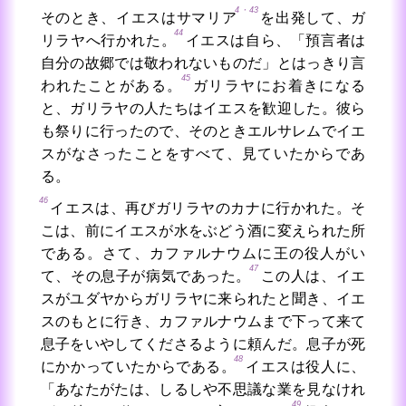
4・43
そのとき、イエスはサマリア
を出発して、ガ
44
リラヤへ行かれた。
イエスは自ら、「預言者は
自分の故郷では敬われないものだ」とはっきり言
45
われたことがある。
ガリラヤにお着きになる
と、ガリラヤの人たちはイエスを歓迎した。彼ら
も祭りに行ったので、そのときエルサレムでイエ
スがなさったことをすべて、見ていたからであ
る。
46
イエスは、再びガリラヤのカナに行かれた。そ
こは、前にイエスが水をぶどう酒に変えられた所
である。さて、カファルナウムに王の役人がい
47
て、その息子が病気であった。
この人は、イエ
スがユダヤからガリラヤに来られたと聞き、イエ
スのもとに行き、カファルナウムまで下って来て
息子をいやしてくださるように頼んだ。息子が死
48
にかかっていたからである。
イエスは役人に、
「あなたがたは、しるしや不思議な業を見なけれ
49