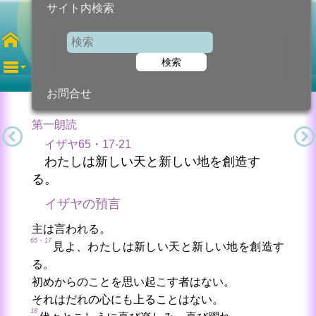
サイト内検索
第4月曜日
四旬節
検索
2025年3月31日 (月曜日)
信仰の糧...
今日のために!
カトリック教会より
お問合せ
第一朗読
イザヤ65・17-21
わたしは新しい天と新しい地を創造す
る。
イザヤの預言
主は言われる。
65・17
見よ、わたしは新しい天と新しい地を創造す
る。
初めからのことを思い起こす者はない。
それはだれの心にも上ることはない。
18