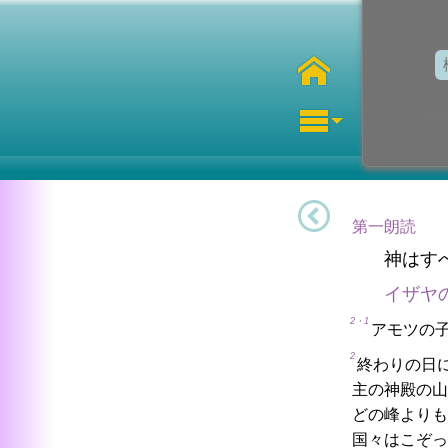
第一朗読
神はす
イザヤ
2・1
アモツの
2
終わりの日
主の神殿の山
どの峰よりも
国々はこぞっ