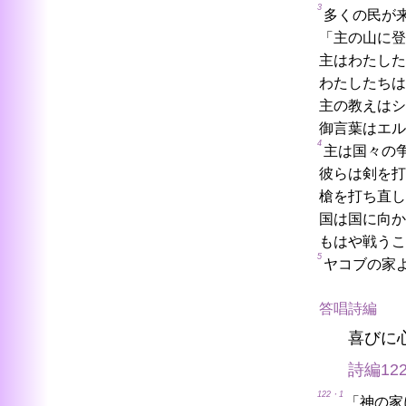
3
多くの民が
「主の山に登
主はわたした
わたしたちは
主の教えはシ
御言葉はエル
4
主は国々の
彼らは剣を打
槍を打ち直し
国は国に向か
もはや戦うこ
5
ヤコブの家
答唱詩編
喜びに
詩編12
122・1
「神の家