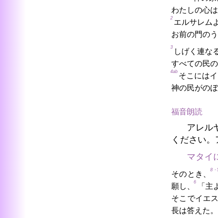
わたしの心は
2
エルサレム
お前の門のう
3
しげく連な
すべての民の
4ab
そこにはイ
神の民がのぼ
福音朗読
アレル
ください。
マタイ
8・
そのとき、
6
願し、
「主
そこでイエ
長は答えた。