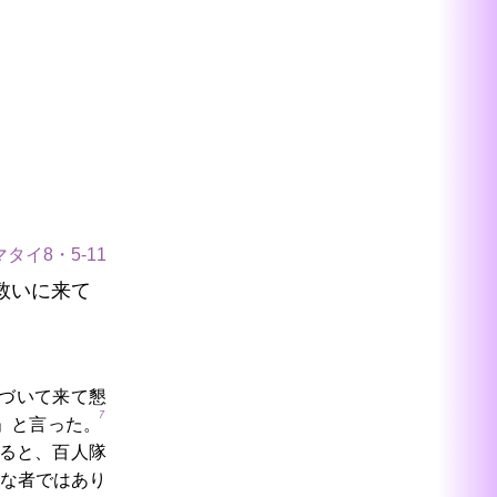
マタイ8・5-11
救いに来て
づいて来て懇
7
」と言った。
ると、百人隊
な者ではあり