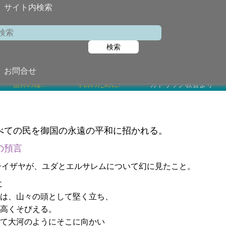
サイト内検索
第1月曜
検索
2024年12月
お問合せ
信仰の糧...
今日のために!
カトリック教会より
べての民を御国の永遠の平和に招かれる。
の預言
子イザヤが、ユダとエルサレムについて幻に見たこと。
に
は、山々の頭として堅く立ち、
高くそびえる。
て大河のようにそこに向かい