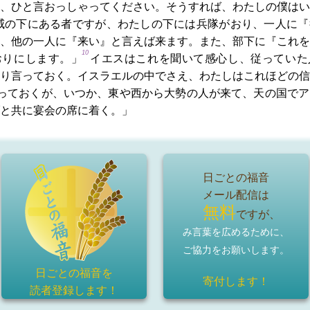
、ひと言おっしゃってください。そうすれば、わたしの僕はい
威の下にある者ですが、わたしの下には兵隊がおり、一人に『
、他の一人に『来い』と言えば来ます。また、部下に『これを
10
おりにします。」
イエスはこれを聞いて感心し、従っていた
り言っておく。イスラエルの中でさえ、わたしはこれほどの信
っておくが、いつか、東や西から大勢の人が来て、天の国でア
と共に宴会の席に着く。」
日ごとの福音
メール配信は
無料
ですが、
み言葉を広めるために、
ご協力をお願いします。
日ごとの福音を
寄付します！
読者登録
します！