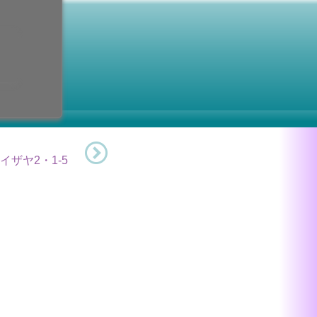
日
待降節
2日 (月曜日)
イザヤ2・1-5